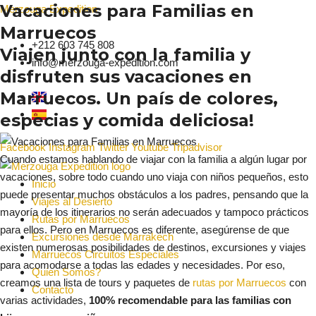
Vacaciones para Familias en
Ir
Merzouga Expedition
al
Marruecos
contenido
+212 603 745 808
Viajen junto con la familia y
info@merzouga-expedition.com
disfruten sus vacaciones en
Marruecos. Un país de colores,
especias y comida deliciosa!
Facebook
Instagram
Twitter
Youtube
Tripadvisor
Cuando estamos hablando de viajar con la familia a algún lugar por
vacaciones, sobre todo cuando uno viaja con niños pequeños, esto
Inicio
puede presentar muchos obstáculos a los padres, pensando que la
Viajes al Desierto
mayoría de los itinerarios no serán adecuados y tampoco prácticos
Rutas por Marruecos
para ellos. Pero en Marruecos es diferente, asegúrense de que
Excursiones desde Marrakech
existen numerosas posibilidades de destinos, excursiones y viajes
Marruecos Circuitos Especiales
para acomodarse a todas las edades y necesidades. Por eso,
Quien Somos?
creamos una lista de tours y paquetes de
rutas por Marruecos
con
Contacto
varias actividades,
100% recomendable para las familias con