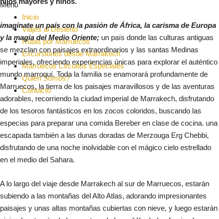
hijos mayores y niños.
Menú
Inicio
imagínate un país con la pasión de África, la carisma de Europa
Viajes al Desierto
y la magia del Medio Oriente;
un país donde las culturas antiguas
Rutas por Marruecos
se mezclan con paisajes extraordinarios y las santas Medinas
Excursiones desde Marrakech
imperiales, ofreciendo experiencias únicas para explorar el auténtico
Marruecos Circuitos Especiales
mundo marroquí. Toda la familia se enamorará profundamente de
Quien Somos?
Marruecos, la tierra de los paisajes maravillosos y de las aventuras
Contacto
adorables, recorriendo la ciudad imperial de Marrakech, disfrutando
de los tesoros fantásticos en los zocos coloridos, buscando las
especias para preparar una comida Bereber en clase de cocina. una
escapada también a las dunas doradas de Merzouga Erg Chebbi,
disfrutando de una noche inolvidable con el mágico cielo estrellado
en el medio del Sahara.
A lo largo del viaje desde Marrakech al sur de Marruecos, estarán
subiendo a las montañas del Alto Atlas, adorando impresionantes
paisajes y unas altas montañas cubiertas con nieve, y luego estarán