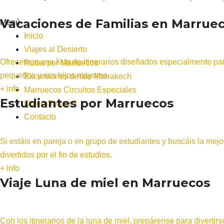
Vacaciones de Familias en Marrue
Menú
Inicio
Viajes al Desierto
Ofrecemos una lista de itinerarios diseñados especialmente para
Rutas por Marruecos
pequeños y sus hijos mayores.
Excursiones desde Marrakech
+ info
Marruecos Circuitos Especiales
Estudiantes por Marruecos
Quien Somos?
Contacto
Si estáis en pareja o en grupo de estudiantes y buscáis la mej
divertidos por el fin de estudios.
+ info
Viaje Luna de miel en Marruecos
Con los itinerarios de la luna de miel, prepárense para divert