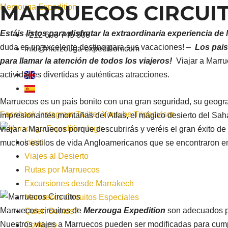
MARRUECOS CIRCUIT
Ir
Merzouga Expedition
al
Estáis listos para disfrutar la extraordinaria experiencia d
contenido
+212 603 745 808
duda es un excelente destino para sus vacaciones! –
Los pais
info@merzouga-expedition.com
para llamar la atención de todos los viajeros!
Viajar a Marru
actividades divertidas y auténticas atracciones.
Marruecos es un país bonito con una gran seguridad, su geografí
Facebook
Instagram
Twitter
Youtube
Tripadvisor
impresionantes montañas del Atlas, el mágico desierto del Sah
viajar a Marruecos porque descubrirás y veréis el gran éxito d
Inicio
muchos estilos de vida Angloamericanos que se encontraron en
Viajes al Desierto
Rutas por Marruecos
Excursiones desde Marrakech
Marruecos Circuitos Especiales
Marruecos circuitos de
Merzouga Expedition
son adecuados po
Quien Somos?
Nuestros viajes a Marruecos pueden ser modificadas para cump
Contacto