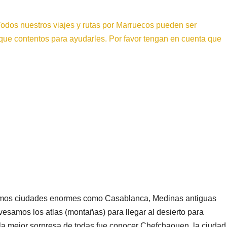
Todos nuestros viajes y rutas por Marruecos pueden ser
que contentos para ayudarles. Por favor tengan en cuenta que
nocimos ciudades enormes como Casablanca, Medinas antiguas
esamos los atlas (montañas) para llegar al desierto para
 la mejor sorpresa de todas fue conocer Chefchaouen, la ciudad